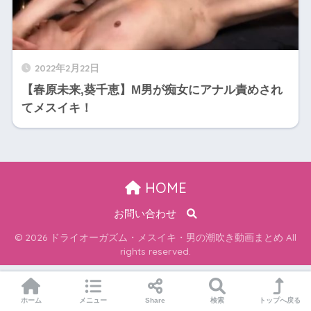
2022年2月22日
【春原未来,葵千恵】M男が痴女にアナル責めされ
てメスイキ！
HOME
お問い合わせ
© 2026 ドライオーガズム・メスイキ・男の潮吹き動画まとめ All
rights reserved.
ホーム
メニュー
Share
検索
トップへ戻る